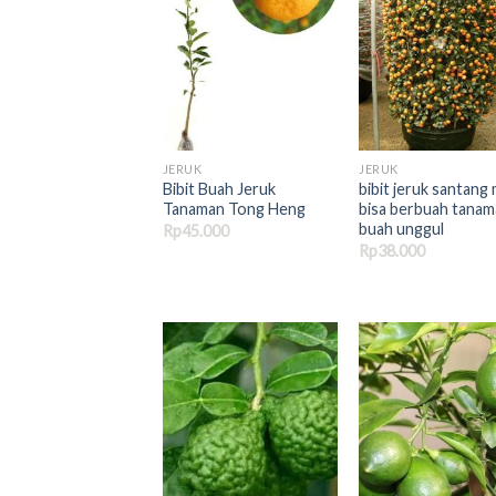
JERUK
JERUK
Bibit Buah Jeruk
bibit jeruk santang
Tanaman Tong Heng
bisa berbuah tana
buah unggul
Rp
45.000
Rp
38.000