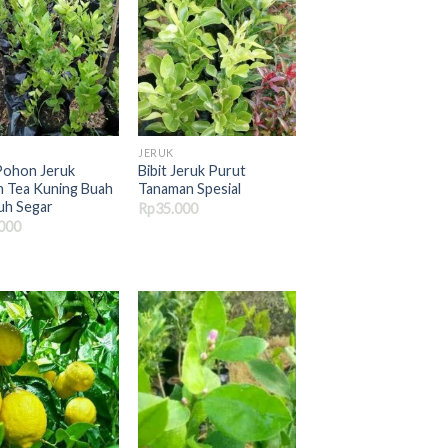
JERUK
 Pohon Jeruk
Bibit Jeruk Purut
 Tea Kuning Buah
Tanaman Spesial
h Segar
Rp
35.000
000