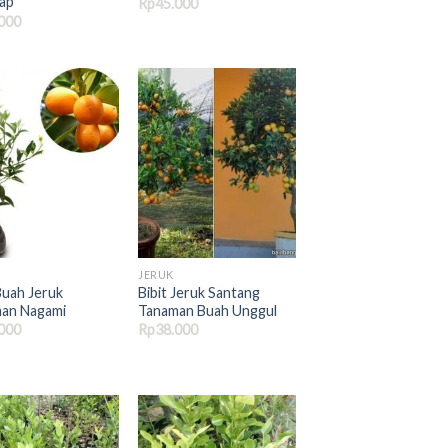
ap
Rp
45.000
000
JERUK
Buah Jeruk
Bibit Jeruk Santang
an Nagami
Tanaman Buah Unggul
000
Rp
38.000