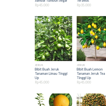
Sambal Tumbuh Segar
Terawat
Rp
45.000
Rp
35.000
JERUK
JERUK
Bibit Buah Jeruk
Bibit Buah Lemon
Tanaman Limau Tinggi
Tanaman Jeruk Tea
Up
Tinggi Up
Rp
45.000
Rp
45.000