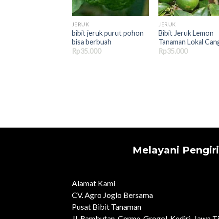
JERUK
JERUK
bibit jeruk purut pohon
Bibit Jeruk Lemon
bisa berbuah
Tanaman Lokal Can
Rp
35.000
Rp
35.000
Melayani Pengir
Alamat Kami
CV. Agro Joglo Bersama
Pusat Bibit Tanaman
Jl. Rambutan, Cerme, Grogol, Kediri, Jawa 