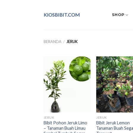
Skip
to
KIOSBIBIT.COM
SHOP
content
BERANDA
/
JERUK
JERUK
JERUK
Bibit Pohon Jeruk Limo
Bibit Jeruk Lemon
– Tanaman Buah Limau
Tanaman Buah Seg