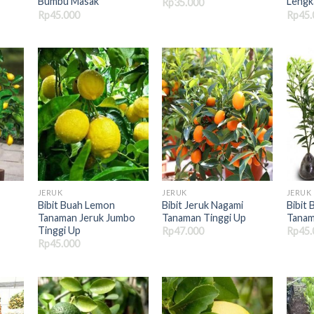
Bumbu Masak
Lengk
Rp
35.000
Rp
45.000
Rp
45.
JERUK
JERUK
JERUK
Bibit Buah Lemon
Bibit Jeruk Nagami
Bibit 
Tanaman Jeruk Jumbo
Tanaman Tinggi Up
Tanam
Tinggi Up
Rp
47.000
Rp
45.
Rp
45.000