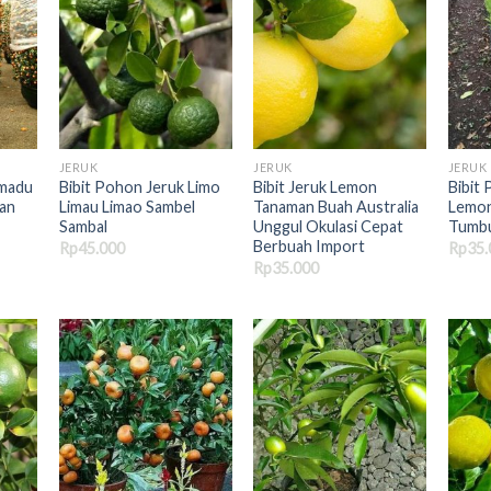
JERUK
JERUK
JERUK
 madu
Bibit Pohon Jeruk Limo
Bibit Jeruk Lemon
Bibit
man
Limau Limao Sambel
Tanaman Buah Australia
Lemon
Sambal
Unggul Okulasi Cepat
Tumbu
Berbuah Import
Rp
45.000
Rp
35.
Rp
35.000