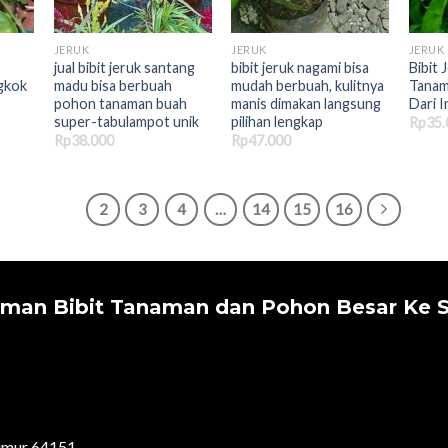
JERUK
JERUK
JERUK
jual bibit jeruk santang
bibit jeruk nagami bisa
Bibit
gkok
madu bisa berbuah
mudah berbuah, kulitnya
Tanam
pohon tanaman buah
manis dimakan langsung
Dari 
super-tabulampot unik
pilihan lengkap
Rp
35.
Rp
38.000
Rp
47.000
1
2
3
4
…
14
15
16
iman Bibit Tanaman dan Pohon Besar Ke S
Timur 64151