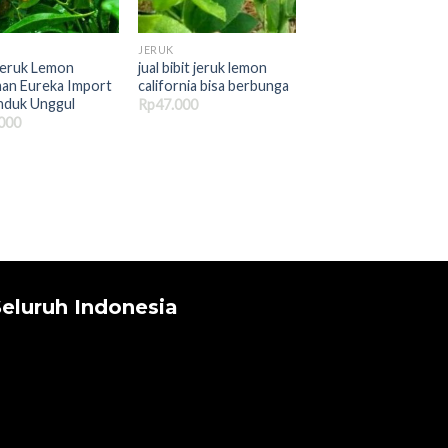
JERUK
 Jeruk Lemon
jual bibit jeruk lemon
an Eureka Import
california bisa berbunga
Induk Unggul
Rp
47.000
000
eluruh Indonesia