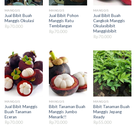
MANGGIS
MANGGIS
MANGGIS
Jual Bibit Buah
Jual Bibit Pohon
Jual Bibit Buah
Manggis Okulasi
Manggis Ratu
Cangkok Manggis
Tembilangan
Okulasibibit
Rp
70.000
Manggisbibit
Rp
70.000
Rp
70.000
MANGGIS
MANGGIS
MANGGIS
Jual Bibit Manggis
Bibit Tanaman Buah
Bibit Tanaman Buah
Buah Tanaman
Manggis Jumbo
Manggis Jepang
Eceran
Menarik!!
Ready
Rp
70.000
Rp
70.000
Rp
55.000