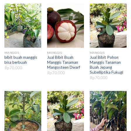
MANGGIS
MANGGIS
MANGGIS
bibit buah manggis
Jual Bibit Buah
Jual Bibit Pohon
bisa berbuah
Manggis Tanaman
Manggis Tanaman
Mangosteen Dwarf
Buah Jepang
Rp
70.000
Subelliptika Fukugi
Rp
70.000
Rp
70.000