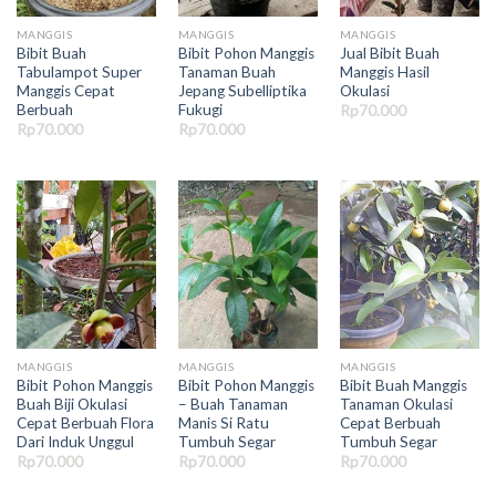
MANGGIS
MANGGIS
MANGGIS
Bibit Buah
Bibit Pohon Manggis
Jual Bibit Buah
Tabulampot Super
Tanaman Buah
Manggis Hasil
Manggis Cepat
Jepang Subelliptika
Okulasi
Berbuah
Fukugi
Rp
70.000
Rp
70.000
Rp
70.000
MANGGIS
MANGGIS
MANGGIS
Bibit Pohon Manggis
Bibit Pohon Manggis
Bibit Buah Manggis
Buah Biji Okulasi
– Buah Tanaman
Tanaman Okulasi
Cepat Berbuah Flora
Manis Si Ratu
Cepat Berbuah
Dari Induk Unggul
Tumbuh Segar
Tumbuh Segar
Rp
70.000
Rp
70.000
Rp
70.000