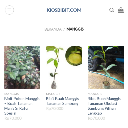
Skip
KIOSBIBIT.COM
to
content
BERANDA
/
MANGGIS
MANGGIS
MANGGIS
MANGGIS
Bibit Pohon Manggis
Bibit Buah Manggis
Bibit Buah Manggis
– Buah Tanaman
Tanaman Sambung
Tanaman Okulasi
Manis Si Ratu
Sambung Pilihan
Rp
70.000
Spesial
Lengkap
Rp
70.000
Rp
70.000