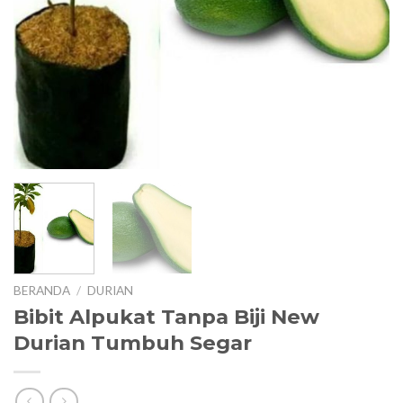
T
KE
KE
BERANDA
/
DURIAN
Bibit Alpukat Tanpa Biji New
Durian Tumbuh Segar