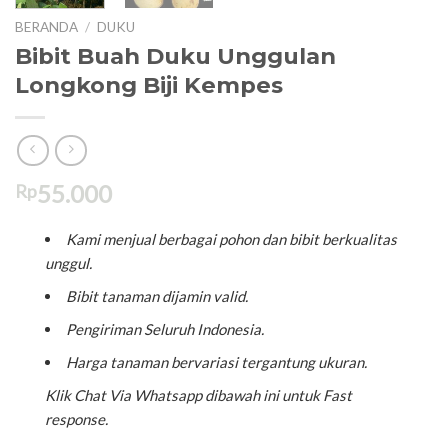
T
KE
KE
BERANDA
/
DUKU
Bibit Buah Duku Unggulan
Longkong Biji Kempes
55.000
Rp
Kami menjual berbagai pohon dan bibit berkualitas
unggul.
Bibit tanaman dijamin valid.
Pengiriman Seluruh Indonesia.
Harga tanaman bervariasi tergantung ukuran.
Klik Chat Via Whatsapp dibawah ini untuk Fast
response.