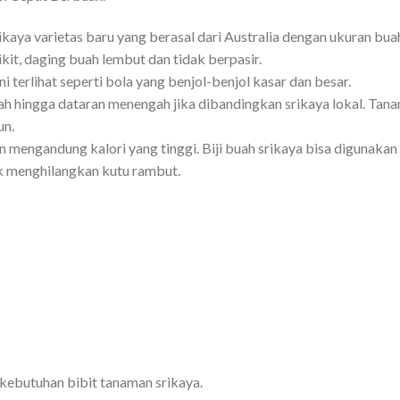
aya varietas baru yang berasal dari Australia dengan ukuran buah
dikit, daging buah lembut dan tidak berpasir.
terlihat seperti bola yang benjol-benjol kasar dan besar.
ah hingga dataran menengah jika dibandingkan srikaya lokal. Tana
un.
engandung kalori yang tinggi. Biji buah srikaya bisa digunakan se
uk menghilangkan kutu rambut.
ebutuhan bibit tanaman srikaya.