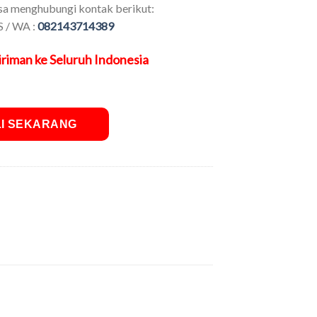
sa menghubungi kontak berikut:
S / WA :
082143714389
riman ke Seluruh Indonesia
LI SEKARANG