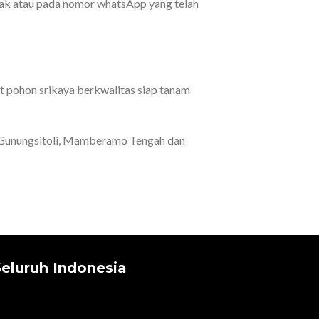
ak atau pada nomor whatsApp yang telah
it pohon srikaya berkwalitas siap tanam
, Gunungsitoli, Mamberamo Tengah dan
eluruh Indonesia