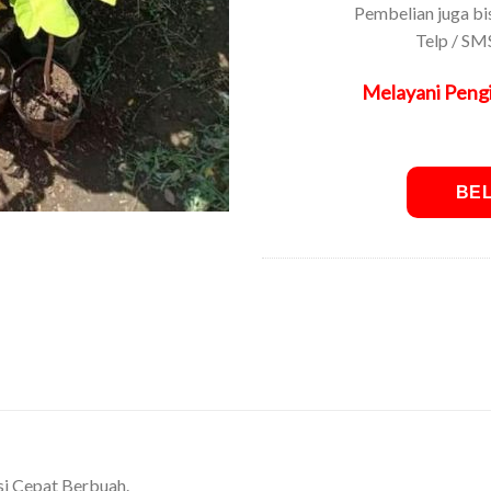
Pembelian juga bi
Telp / SM
Melayani Pengi
BE
SKU:
Srikaya-281221044101
si Cepat Berbuah.