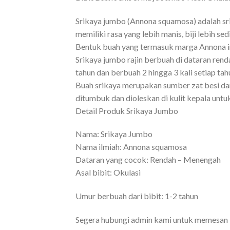
Srikaya jumbo (Annona squamosa) adalah srik
memiliki rasa yang lebih manis, biji lebih se
Bentuk buah yang termasuk marga Annona ini 
Srikaya jumbo rajin berbuah di dataran rend
tahun dan berbuah 2 hingga 3 kali setiap tah
Buah srikaya merupakan sumber zat besi dan m
ditumbuk dan dioleskan di kulit kepala unt
Detail Produk Srikaya Jumbo
Nama: Srikaya Jumbo
Nama ilmiah: Annona squamosa
Dataran yang cocok: Rendah – Menengah
Asal bibit: Okulasi
Umur berbuah dari bibit: 1-2 tahun
Segera hubungi admin kami untuk memesan k