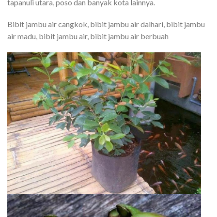
tapanuli utara, poso dan banyak kota lainnya.
Bibit jambu air cangkok, bibit jambu air dalhari, bibit jambu
air madu, bibit jambu air, bibit jambu air berbuah