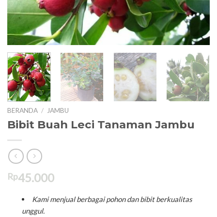
T
KE
KE
BERANDA
/
JAMBU
Bibit Buah Leci Tanaman Jambu
45.000
Rp
Kami menjual berbagai pohon dan bibit berkualitas
unggul.