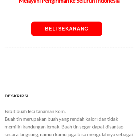
Melayani Pengiriman ke Seluruh Indonesia
BELI SEKARANG
SKU:
Leci-150522184843
DESKRIPSI
Bibit buah leci tanaman kom.
Buah tin merupakan buah yang rendah kalori dan tidak
memilki kandungan lemak. Buah tin segar dapat disantap
secara langsung, namun kamu juga bisa mengolahnya sebagai