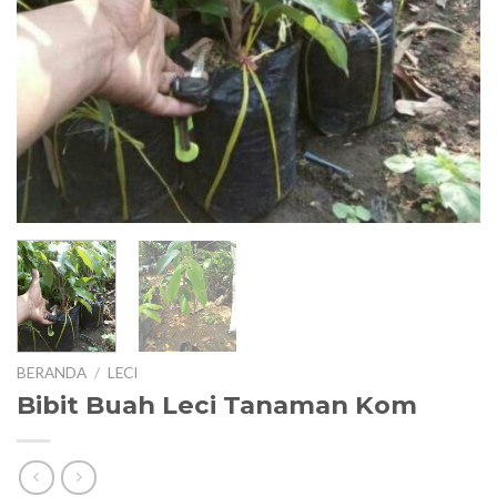
T
KE
KE
BERANDA
/
LECI
Bibit Buah Leci Tanaman Kom