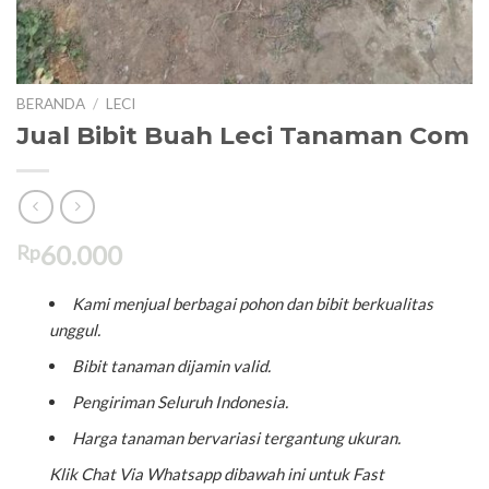
T
KE
KE
BERANDA
/
LECI
Jual Bibit Buah Leci Tanaman Com
60.000
Rp
Kami menjual berbagai pohon dan bibit berkualitas
unggul.
Bibit tanaman dijamin valid.
Pengiriman Seluruh Indonesia.
Harga tanaman bervariasi tergantung ukuran.
Klik Chat Via Whatsapp dibawah ini untuk Fast